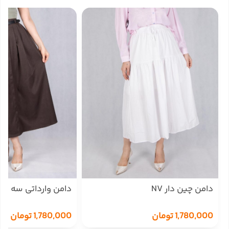
دامن چین دار NV
دامن وارداتی سه پیله 91
1,780,000
تومان
1,780,000
تومان