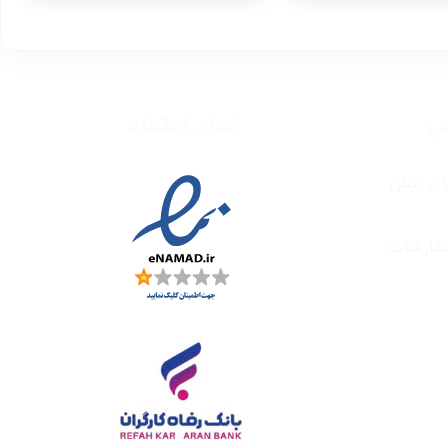
طی
نماد اعتماد
ران نبش
فارشات