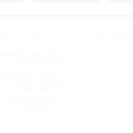
صفحات برتر
راه های ارتبا
آدرس: گرگان بلوار ناهارخو
صفحه اصلی
عدالت 53 مرکز خرید دیبا
زنانه
پشتیبانی سایت(پیگیری س
اینترنتی): 01732328273
مردانه
( 10:00 تا 16:00 )
فروشگاه: 01732328272
بلاگ
( 10:00 تا 22:30 )
درباره ما