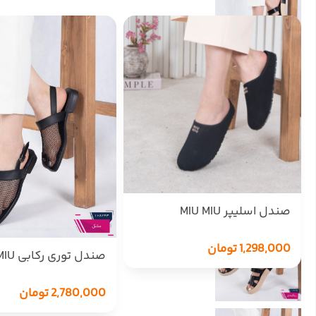
صندل اسلیپر MIU MIU
1,298,000
تومان
صندل توری رکابی MIU
2,780,000
تومان