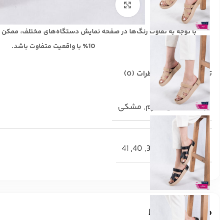
بزرگنمایی تصویر
با توجه به تفاوت رنگ‌ها در صفحه نمایش دستگاه‌های مختلف، ممکن 
10٪ با واقعیت متفاوت باشد.
توضیحات تکمیلی
نظرات (0)
رنگ
سفید
,
کرم
,
مشکی
سایز
37
,
38
,
39
,
40
,
41
محصولات مرتبط