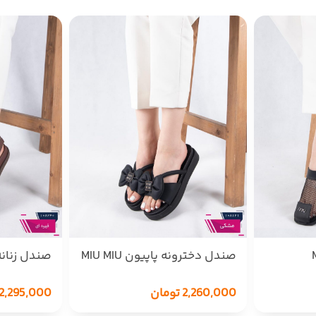
صندل دخترونه پاپیون MIU MIU
صندل زنانه HA/HERMES
2,260,000
تومان
2,295,000