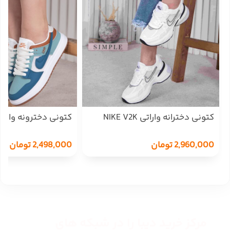
کتونی دخترانه واراتی NIKE V2K
کتونی دخترونه وارد
NIKE/12449
7182
2,960,000
تومان
2,498,000
تومان
مرکز خرید دیبا را در شبکه های