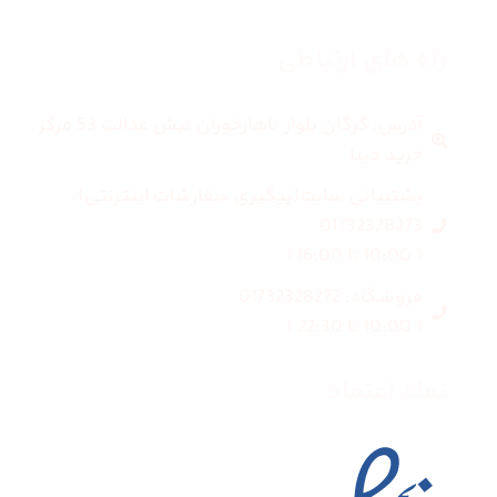
راه های ارتباطی
آدرس: گرگان بلوار ناهارخوران نبش عدالت 53 مرکز
خرید دیبا
پشتیبانی سایت(پیگیری سفارشات اینترنتی):
01732328273
( 10:00 تا 16:00 )
فروشگاه: 01732328272
( 10:00 تا 22:30 )
نماد اعتماد