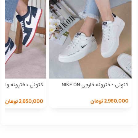
کتونی دخترونه خارجی NIKE ON
SHOES/2970
2,980,000
تومان
2,850,000
تومان