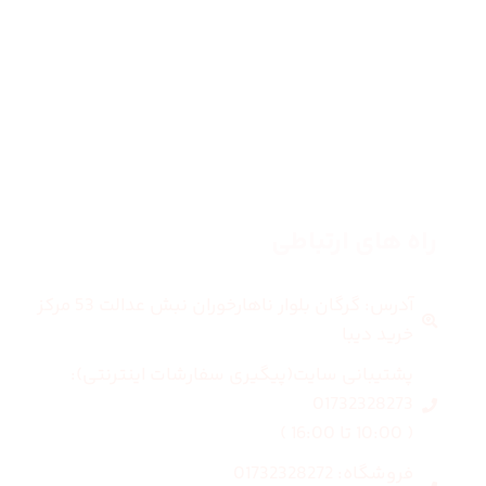
زنانه
مردانه
بلاگ
درباره ما
راه های ارتباطی
آدرس: گرگان بلوار ناهارخوران نبش عدالت 53 مرکز
خرید دیبا
پشتیبانی سایت(پیگیری سفارشات اینترنتی):
01732328273
( 10:00 تا 16:00 )
فروشگاه: 01732328272