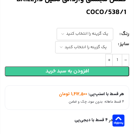
COCO/538/1
رنگ
سایز
افزودن به سبد خرید
هر قسط با اسنپ‌پی:
1,412,500
تومان
۴ قسط ماهانه. بدون سود، چک و ضامن.
در ۴ قسط با دیجی‌پی