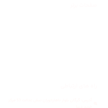
صفحات برتر
صفحه اصلی
زنانه
مردانه
بلاگ
درباره ما
راه های ارتباطی
آدرس: گرگان بلوار ناهارخوران نبش عدالت 53 مرکز
خرید دیبا