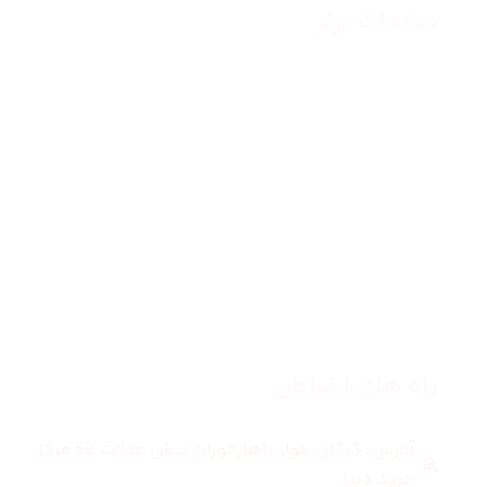
صفحات برتر
صفحه اصلی
زنانه
مردانه
بلاگ
درباره ما
راه های ارتباطی
آدرس: گرگان بلوار ناهارخوران نبش عدالت 53 مرکز
خرید دیبا