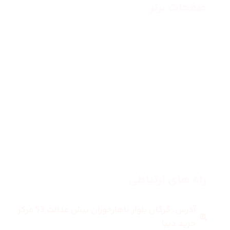
صفحات برتر
صفحه اصلی
زنانه
مردانه
بلاگ
درباره ما
راه های ارتباطی
آدرس: گرگان بلوار ناهارخوران نبش عدالت 53 مرکز
خرید دیبا