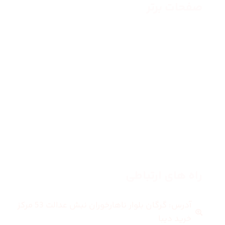
صفحات برتر
صفحه اصلی
زنانه
مردانه
بلاگ
درباره ما
راه های ارتباطی
آدرس: گرگان بلوار ناهارخوران نبش عدالت 53 مرکز
خرید دیبا