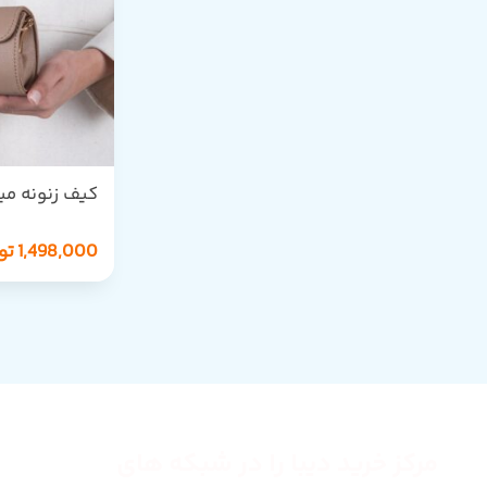
کیف زنونه مینی S 997
1,498,000
تو
مرکز خرید دیبا را در شبکه های