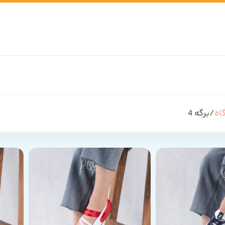
اه
برگه 4