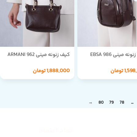
ونه مینی EBSA 986
کیف زنونه مینی ARMANI 962
1,598
تومان
1,888,000
تومان
→
80
79
78
…
طی
نماد اعتماد