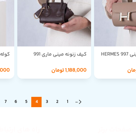
HERME
کیف زنونه مینی ماری 991
کوله زن
مان
1,188,000
تومان
,000
7
6
5
4
3
2
1
←
صفحات برتر
راه های ارتبا