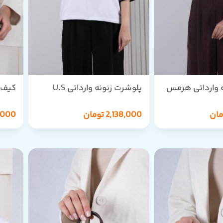
ه وارداتی هرمس
پلوشرت زنونه وارداتی U.S
کیف ز
994
POLO ASSN
مان
2,138,000
تومان
5,000