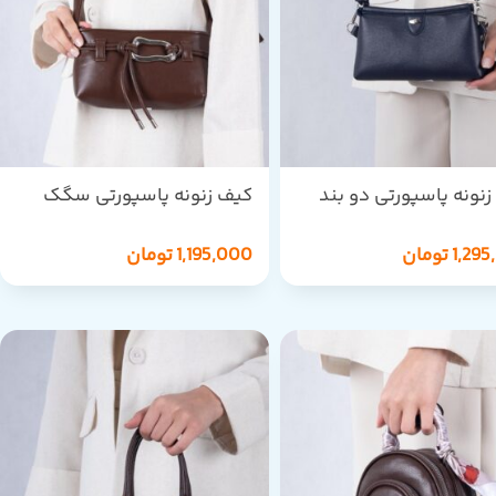
نونه پاسپورتی دو بند
کیف زنونه پاسپورتی سگک
دفرمه 939
1,29
تومان
1,195,000
تومان