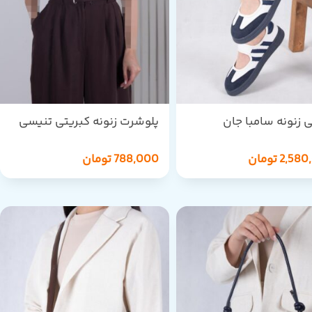
 زنونه سامبا جان
پلوشرت زنونه کبریتی تنیسی
YALINMDE
SAMBA 
2,580
تومان
788,000
تومان