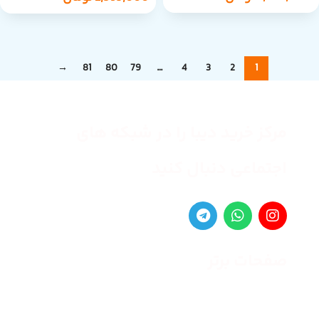
→
81
80
79
…
4
3
2
1
مرکز خرید دیبا را در شبکه های
اجتماعی دنبال کنید
صفحات برتر
صفحه اصلی