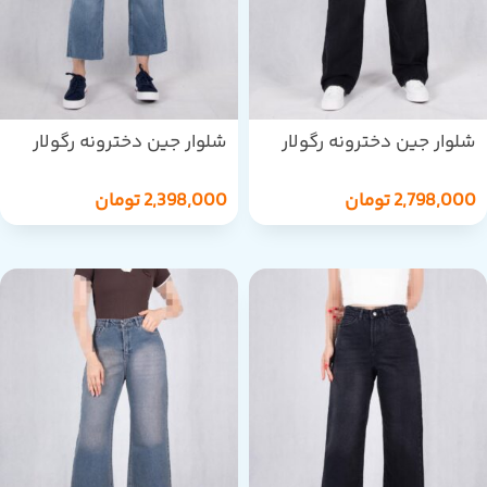
شلوار جین دخترونه رگولار
شلوار جین دخترونه رگولار
قد110/THREEJEAN/22664
دمپاکاتTHREEJEAN/22594
2,798,000
تومان
2,398,000
تومان