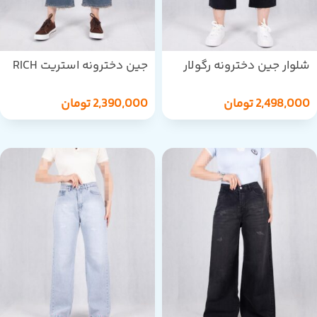
شلوار جین دخترونه رگولار
جین دخترونه استریت RICH
دمپاکاتTHREEJEANS/2269
STAR/1849
7
2,498,000
تومان
2,390,000
تومان