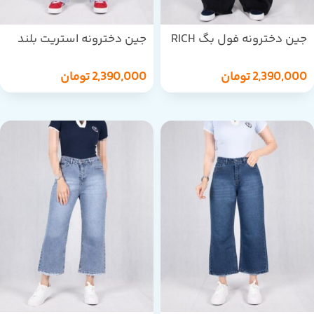
جین دخترونه فول بگ RICH
جین دخترونه استریت بلند
RICH STAR/1906
STAR/1907
2,390,000
تومان
2,390,000
تومان