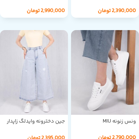
HNF/705711
STAR/1856
2,390,000
تومان
2,990,000
تومان
ونس زنونه MIU
جین دخترونه وایدلگ زاپدار
MOBAMO/291/1
2,790,000
تومان
2,395,000
تومان