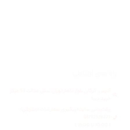
زنانه
مردانه
بلاگ
درباره ما
راه های ارتباطی
آدرس: گرگان بلوار ناهارخوران نبش عدالت 53 مرکز
خرید دیبا
پشتیبانی سایت(پیگیری سفارشات اینترنتی):
01732328273
( 10:00 تا 16:00 )