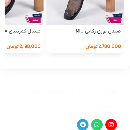
صندل توری رکابی MIU
صندل کمربندی TA.HA
2,780,000
تومان
2,198,000
تومان
مرکز خرید دیبا را در شبکه های
اجتماعی دنبال کنید