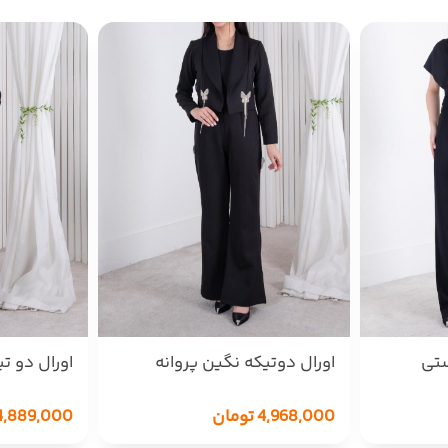
ستی
اورال دوتیکه نگین پروانه
اورال دو ت
TAYMAZ
TAYMAZ
4,968,000
تومان
4,889,000