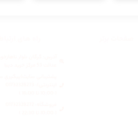
صفحات برتر
راه های ارتبا
آدرس: گرگان بلوار ناهارخو
صفحه اصلی
عدالت 53 مرکز خرید دیبا
زنانه
پشتیبانی سایت(پیگیری س
اینترنتی): 01732328273
مردانه
( 10:00 تا 16:00 )
فروشگاه: 01732328272
بلاگ
( 10:00 تا 22:30 )
درباره ما