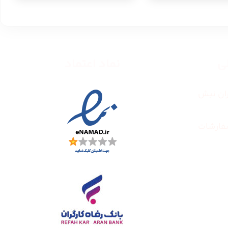
طی
نماد اعتماد
ران نبش
فارشات