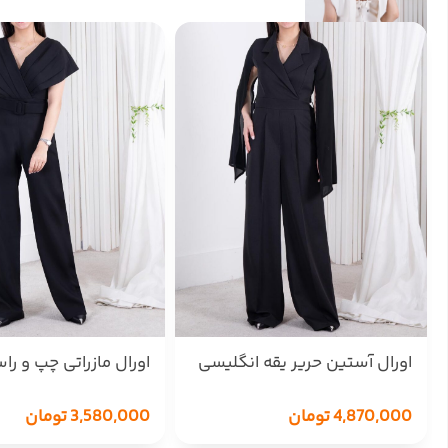
اورال آستین حریر یقه انگلیسی
اورال مازراتی چپ و را
ROSHA
TAYMAZ
4,870,000
تومان
3,580,000
تومان