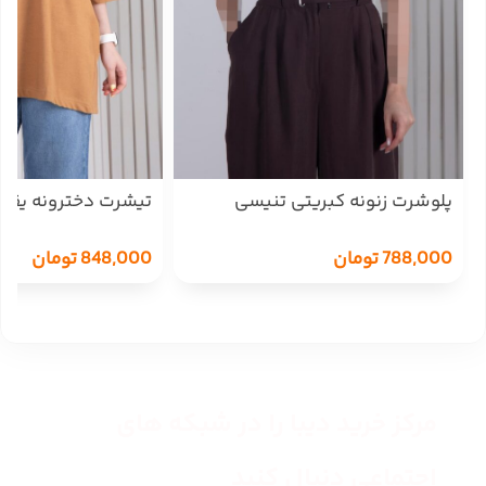
پلوشرت زنونه کبریتی تنیسی
تیشرت دخترونه یقه کش A
YALINMDE
848,000
تومان
788,000
تومان
مرکز خرید دیبا را در شبکه های
اجتماعی دنبال کنید