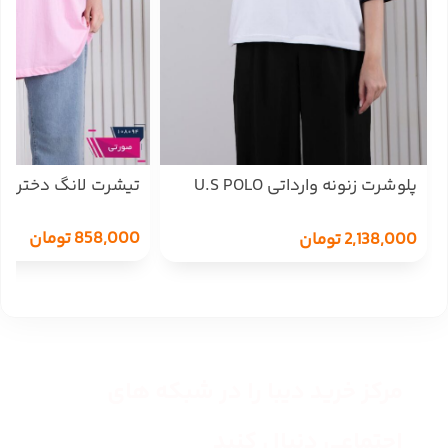
پلوشرت زنونه وارداتی U.S POLO
تیشرت لانگ دخترونه IVERSITY
ASSN
858,000
تومان
2,138,000
تومان
مرکز خرید دیبا را در شبکه های
اجتماعی دنبال کنید