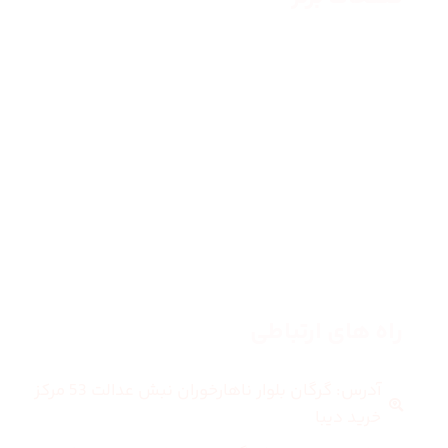
صفحه اصلی
زنانه
مردانه
بلاگ
درباره ما
راه های ارتباطی
آدرس: گرگان بلوار ناهارخوران نبش عدالت 53 مرکز
خرید دیبا