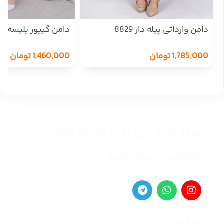
دامن وارداتی پیله دار 8829
دامن گیپور پلیسه ASENA
1,785,000
تومان
1,460,000
تومان
مرکز خرید دیبا را در شبکه های
اجتماعی دنبال کنید
صفحات برتر