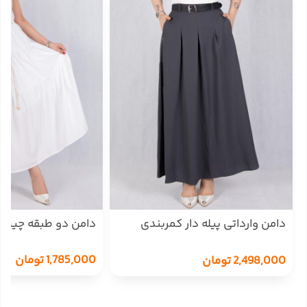
دامن وارداتی پیله دار کمربندی
دامن دو طبقه چین دار
کمرکش
1,785,000
تومان
2,498,000
تومان