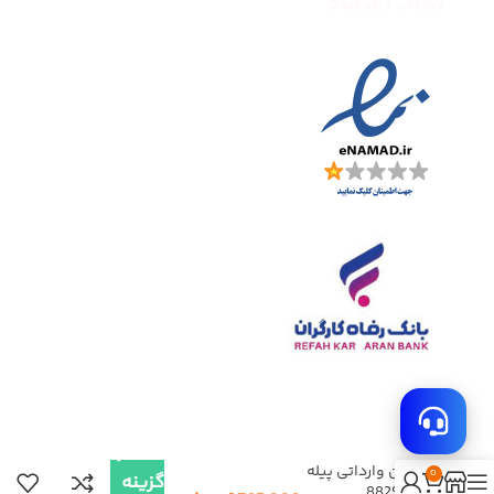
نماد اعتماد
انتخاب
دامن وارداتی پیله
0
گزینه
دار 8829