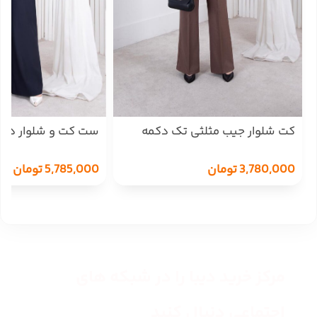
کت شلوار جیب مثلثی تک دکمه
ست کت و شلوار دو 
MODENA 305
KENZO
3,780,000
تومان
5,785,000
تومان
مرکز خرید دیبا را در شبکه های
اجتماعی دنبال کنید