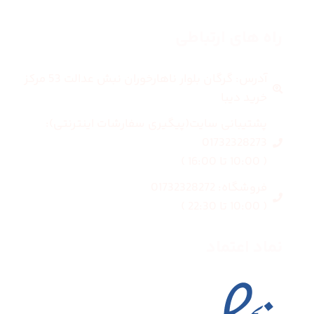
راه های ارتباطی
آدرس: گرگان بلوار ناهارخوران نبش عدالت 53 مرکز
خرید دیبا
پشتیبانی سایت(پیگیری سفارشات اینترنتی):
01732328273
( 10:00 تا 16:00 )
فروشگاه: 01732328272
( 10:00 تا 22:30 )
نماد اعتماد