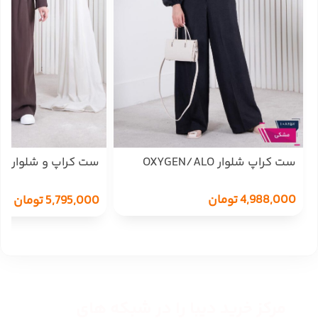
ست کراپ شلوار OXYGEN/ALO
ست کراپ و شلوار 
MODENA 308
4,988,000
تومان
5,795,000
تومان
مرکز خرید دیبا را در شبکه های