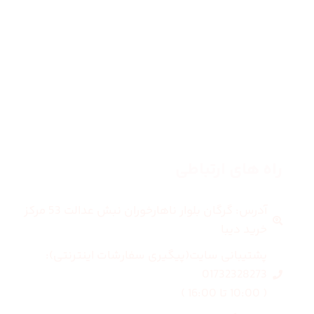
زنانه
مردانه
بلاگ
درباره ما
راه های ارتباطی
آدرس: گرگان بلوار ناهارخوران نبش عدالت 53 مرکز
خرید دیبا
پشتیبانی سایت(پیگیری سفارشات اینترنتی):
01732328273
( 10:00 تا 16:00 )