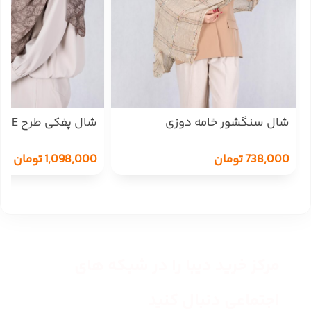
شال سنگشور خامه دوزی
شال پفکی طرح LOEWE
738,000
تومان
1,098,000
تومان
مرکز خرید دیبا را در شبکه های
اجتماعی دنبال کنید