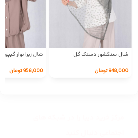
شال سنگشور دستک گل
شال زبرا نوار گیپور
948,000
تومان
958,000
تومان
مرکز خرید دیبا را در شبکه های
اجتماعی دنبال کنید