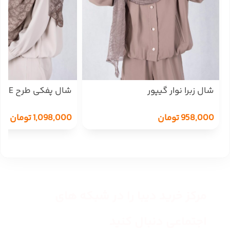
شال زبرا نوار گیپور
شال پفکی طرح LOEWE
958,000
تومان
1,098,000
تومان
مرکز خرید دیبا را در شبکه های
اجتماعی دنبال کنید