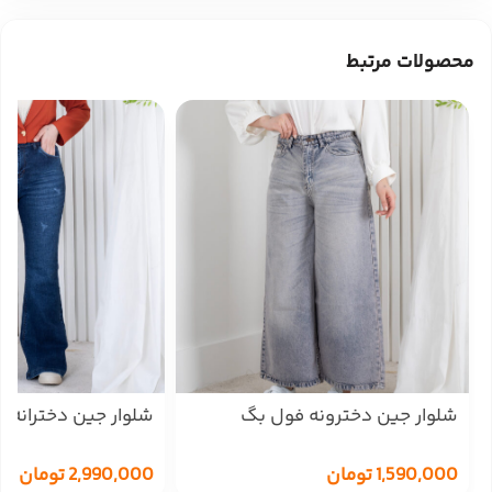
محصولات مرتبط
شلوار جین دخترونه فول بگ
1788
THREE JEANS 19079
1,590,000
تومان
2,990,000
تومان