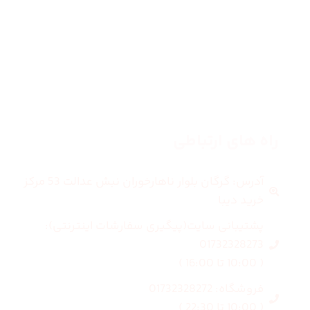
مردانه
بلاگ
درباره ما
راه های ارتباطی
آدرس: گرگان بلوار ناهارخوران نبش عدالت 53 مرکز
خرید دیبا
پشتیبانی سایت(پیگیری سفارشات اینترنتی):
01732328273
( 10:00 تا 16:00 )
فروشگاه: 01732328272
( 10:00 تا 22:30 )