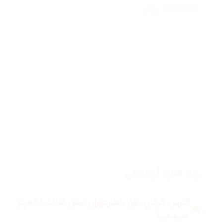
صفحات برتر
صفحه اصلی
زنانه
مردانه
بلاگ
درباره ما
راه های ارتباطی
آدرس: گرگان بلوار ناهارخوران نبش عدالت 53 مرکز
خرید دیبا