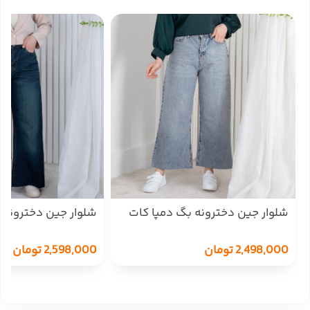
شلوار جین دخترونه بگ دمپا کات
شلوار جین دخترونه 
ZARA 19386
ZARA 19450
2,498,000
تومان
2,598,000
تومان