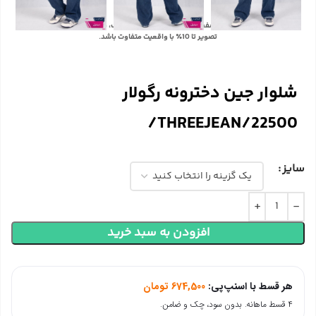
با توجه به تفاوت رنگ‌ها در صفحه نمایش دستگاه‌های مختلف، ممکن است رنگ محصولات در
تصویر تا 10٪ با واقعیت متفاوت باشد.
شلوار جین دخترونه رگولار
THREEJEAN/22500/
سایز
افزودن به سبد خرید
هر قسط با اسنپ‌پی:
674,500
تومان
۴ قسط ماهانه. بدون سود، چک و ضامن.