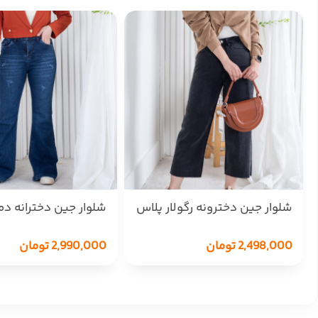
شلوار جین دخترونه رگولار پلاس
دمپا کات ZARA 19600
STAR 1788
2,498,000
تومان
2,990,000
تومان