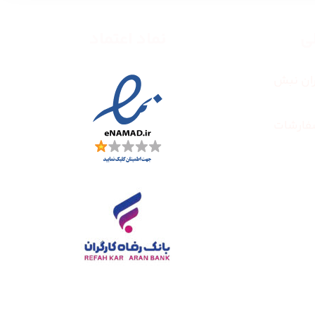
طی
نماد اعتماد
ران نبش
فارشات