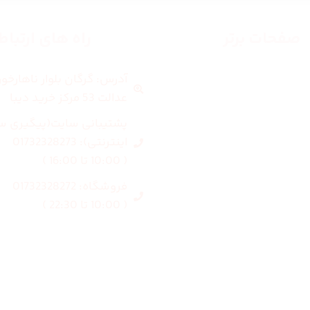
صفحات برتر
راه های ارتبا
آدرس: گرگان بلوار ناهارخو
صفحه اصلی
عدالت 53 مرکز خرید دیبا
زنانه
پشتیبانی سایت(پیگیری س
اینترنتی): 01732328273
مردانه
( 10:00 تا 16:00 )
فروشگاه: 01732328272
بلاگ
( 10:00 تا 22:30 )
درباره ما