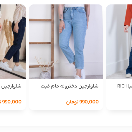
شلوار جین دخترانه دمپاRICH
شلوارجین دخترونه مام فیت
شلوارجین 
14637 ZARA
14751 ZARA
990,000
تومان
990,000
ت