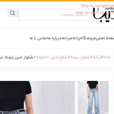
Skip to navigation
Skip to main content
حه اصلی
فروشگاه
زنانه
مردانه
درباره ما
تماس با ما
خانه
زنانه
شلوار زنونه
شلوارجین دخترانه
شلوار جین زنونه نیم بگ 36,8,1