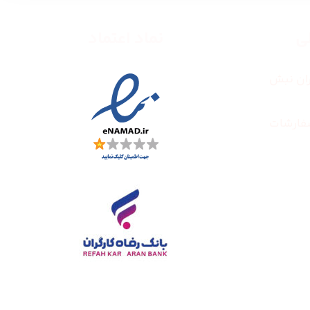
طی
نماد اعتماد
ران نبش
فارشات