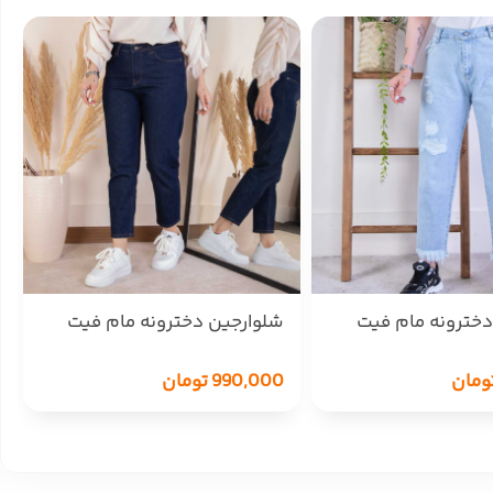
دخترونه مام فیت
شلوارجین دخترونه مام فیت
14637 ZARA
ومان
990,000
تومان