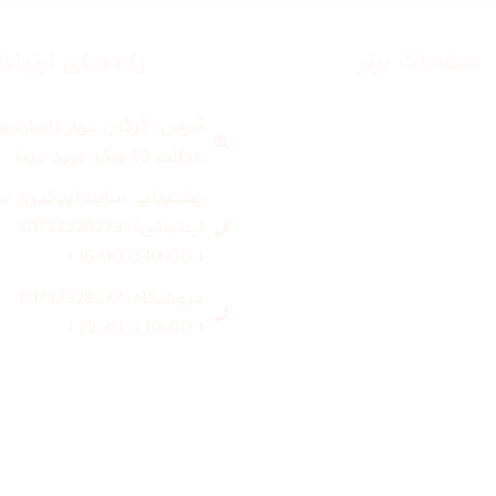
صفحات برتر
راه های ارتبا
آدرس: گرگان بلوار ناهارخو
صفحه اصلی
عدالت 53 مرکز خرید دیبا
زنانه
پشتیبانی سایت(پیگیری س
اینترنتی): 01732328273
مردانه
( 10:00 تا 16:00 )
فروشگاه: 01732328272
بلاگ
( 10:00 تا 22:30 )
درباره ما