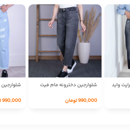
اپت واید
شلوارجین دخترونه مام فیت
شلوارجین 
21427 کمر کش MNG
زاپدار940/1 MOBAMO
990,000
تومان
990,000
ت