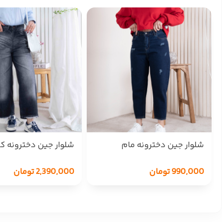
شلوار جین دخترونه مام
شلوار جین دخترونه کر
MOBAMO 5218
لگ THREE JEANS 19148
990,000
تومان
2,390,000
تومان