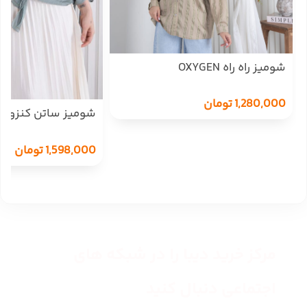
شومیز راه راه OXYGEN
1,280,000
تومان
شومیز ساتن کنزو را
OXYGEN
1,598,000
تومان
مرکز خرید دیبا را در شبکه های
اجتماعی دنبال کنید