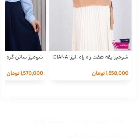
شومیز یقه هفت راه راه الیزا DIANA
شومیز ساتن گره ای TAFFETA
1,658,000
تومان
1,570,000
تومان
مرکز خرید دیبا را در شبکه های
اجتماعی دنبال کنید