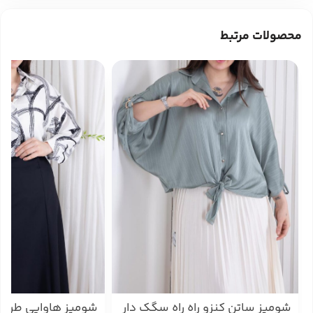
محصولات مرتبط
شومیز ساتن کنزو راه راه سگک دار
شومیز هاوایی طرحدار 