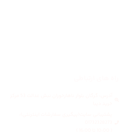
زنانه
مردانه
بلاگ
درباره ما
راه های ارتباطی
آدرس: گرگان بلوار ناهارخوران نبش عدالت 53 مرکز
خرید دیبا
پشتیبانی سایت(پیگیری سفارشات اینترنتی):
01732328273
( 10:00 تا 16:00 )