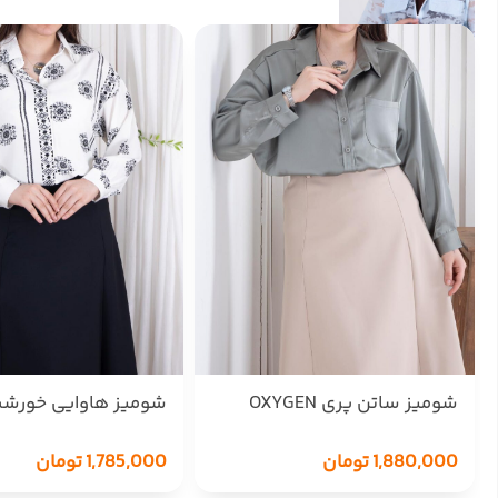
شومیز ساتن پری OXYGEN
شومیز هاوایی خورشیدی
1,880,000
تومان
1,785,000
تومان