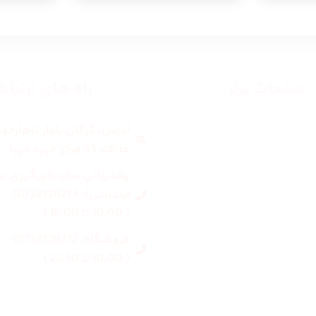
صفحات برتر
راه های ارتبا
آدرس: گرگان بلوار ناهارخو
صفحه اصلی
عدالت 53 مرکز خرید دیبا
زنانه
پشتیبانی سایت(پیگیری س
اینترنتی): 01732328273
مردانه
( 10:00 تا 16:00 )
فروشگاه: 01732328272
بلاگ
( 10:00 تا 22:30 )
درباره ما