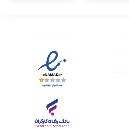
طی
نماد اعتماد
ران نبش
فارشات