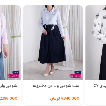
 CY
ست شومیز و دامن دخترونه
شومیز وارد
NV
پاپیون راه راه 
4,340,000
تومان
2,198,000