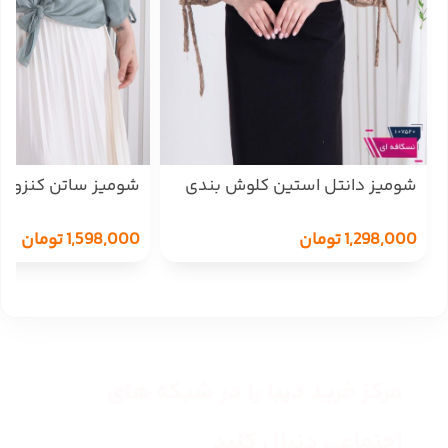
شومیز دانتل استین کلوش بندی
شومیز ساتن کنزو را
OXYGEN
ZENO
1,298,000
تومان
1,598,000
تومان
مرکز خرید دیبا را در شبکه های
اجتماعی دنبال کنید