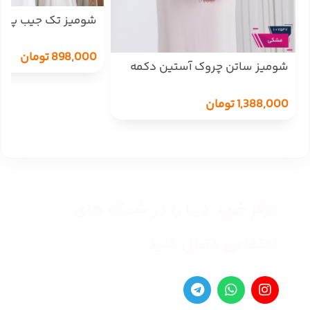
شومیز تک جیب پری راه
898,000
تومان
شومیز ساتن چروک آستین دکمه
ASENA
1,388,000
تومان
مرکز خرید دیبا را در شبکه های
اجتماعی دنبال کنید