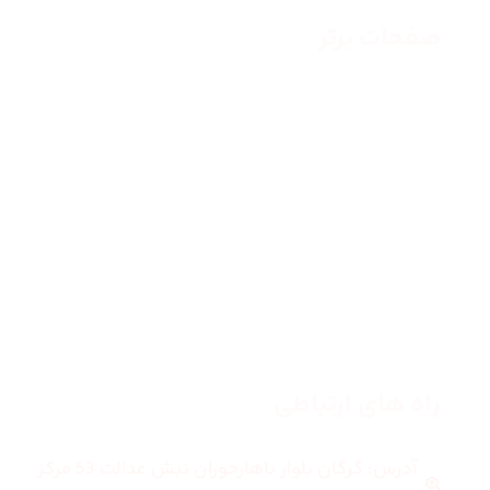
صفحات برتر
صفحه اصلی
زنانه
مردانه
بلاگ
درباره ما
راه های ارتباطی
آدرس: گرگان بلوار ناهارخوران نبش عدالت 53 مرکز