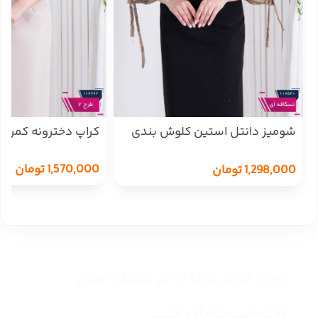
شومیز دانتل استین کلوش بندی
کراپ دخترونه کمر کش ACO
ZENO
1,570,000
تومان
1,298,000
تومان
مرکز خرید دیبا را در شبکه های
اجتماعی دنبال کنید