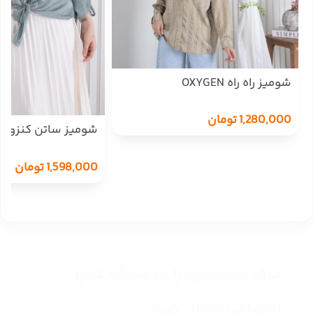
شومیز راه راه OXYGEN
1,280,000
تومان
شومیز ساتن کنزو را
OXYGEN
1,598,000
تومان
مرکز خرید دیبا را در شبکه های
اجتماعی دنبال کنید