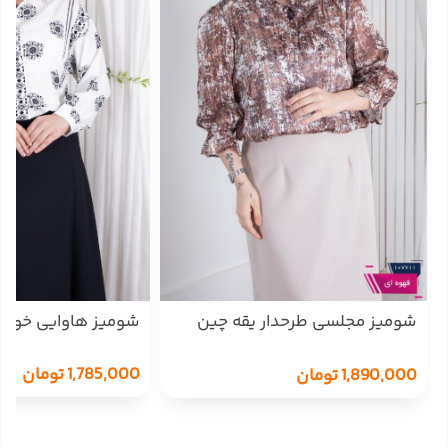
شومیز مجلسی طرحدار یقه چین
شومیز هاوایی خورشی
پایین کش MANA
1,785,000
تومان
1,890,000
تومان