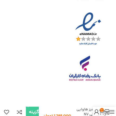
انتخاب
شومیز هاوایی
0
گزینه
آبرنگی NV