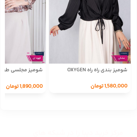
شومیز بندی راه راه OXYGEN
شومیز مجلسی طرحدا
پایین کش MANA
1,580,000
تومان
1,890,000
تومان
مرکز خرید دیبا را در شبکه های