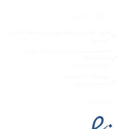
راه های ارتباطی
آدرس: گرگان بلوار ناهارخوران نبش عدالت 53 مرکز
خرید دیبا
پشتیبانی سایت(پیگیری سفارشات اینترنتی):
01732328273
( 10:00 تا 16:00 )
فروشگاه: 01732328272
( 10:00 تا 22:30 )
نماد اعتماد