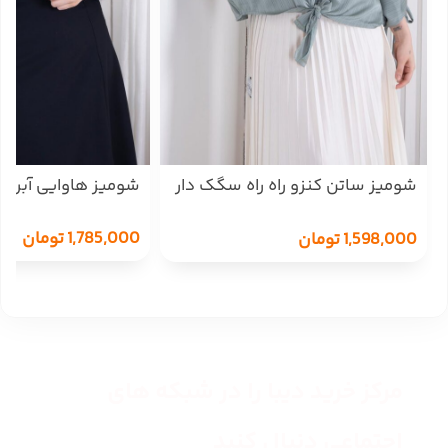
شومیز ساتن کنزو راه راه سگک دار
شومیز هاوایی آبرنگی 
OXYGEN
1,785,000
تومان
1,598,000
تومان
مرکز خرید دیبا را در شبکه های
اجتماعی دنبال کنید