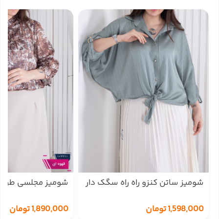
شومیز ساتن کنزو راه راه سگک دار
شومیز مجلسی طرحدا
OXYGEN
پایین کش MANA
1,598,000
تومان
1,890,000
تومان