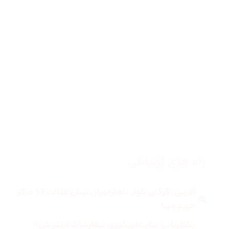
صفحه اصلی
زنانه
مردانه
بلاگ
درباره ما
راه های ارتباطی
آدرس: گرگان بلوار ناهارخوران نبش عدالت 53 مرکز
خرید دیبا
پشتیبانی سایت(پیگیری سفارشات اینترنتی):