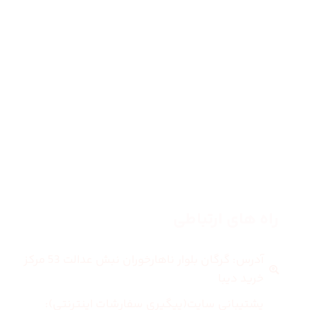
صفحه اصلی
زنانه
مردانه
بلاگ
درباره ما
راه های ارتباطی
آدرس: گرگان بلوار ناهارخوران نبش عدالت 53 مرکز
خرید دیبا
پشتیبانی سایت(پیگیری سفارشات اینترنتی):