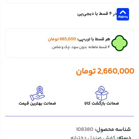
در ۴ قسط با دیجی‌پی
هر قسط با ترب‌پی:
665,000
تومان
۴ قسط ماهانه. بدون سود، چک و ضامن.
2,660,000
تومان
ضمانت بازگشت کالا
ضمانت بهترین قیمت
شناسه محصول:
108380
دسته:
کفش صندل دخترانه