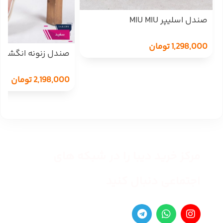
صندل اسلیپر MIU MIU
1,298,000
تومان
صندل زنونه انگشتی یر
2,198,000
تومان
مرکز خرید دیبا را در شبکه های
اجتماعی دنبال کنید