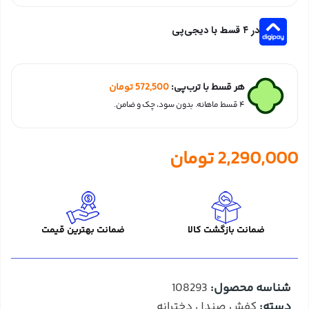
در ۴ قسط با دیجی‌پی
هر قسط با ترب‌پی:
572,500
تومان
۴ قسط ماهانه. بدون سود، چک و ضامن.
2,290,000
تومان
ضمانت بازگشت کالا
ضمانت بهترین قیمت
شناسه محصول:
108293
دسته:
کفش صندل دخترانه