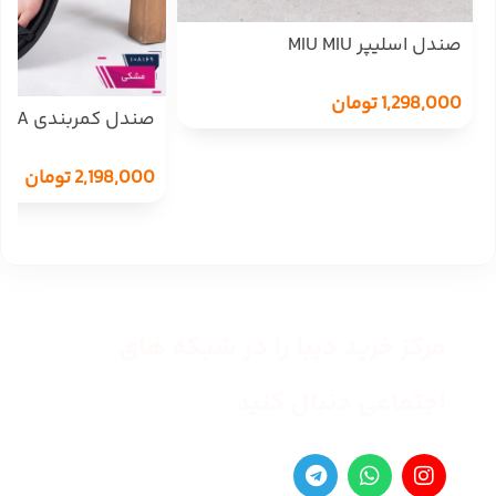
صندل اسلیپر MIU MIU
1,298,000
تومان
صندل کمربندی TA.HA
2,198,000
تومان
مرکز خرید دیبا را در شبکه های
اجتماعی دنبال کنید