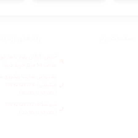
صفحات برتر
راه های ارتبا
آدرس: گرگان بلوار ناهارخو
صفحه اصلی
عدالت 53 مرکز خرید دیبا
زنانه
پشتیبانی سایت(پیگیری س
اینترنتی): 01732328273
مردانه
( 10:00 تا 16:00 )
فروشگاه: 01732328272
بلاگ
( 10:00 تا 22:30 )
درباره ما