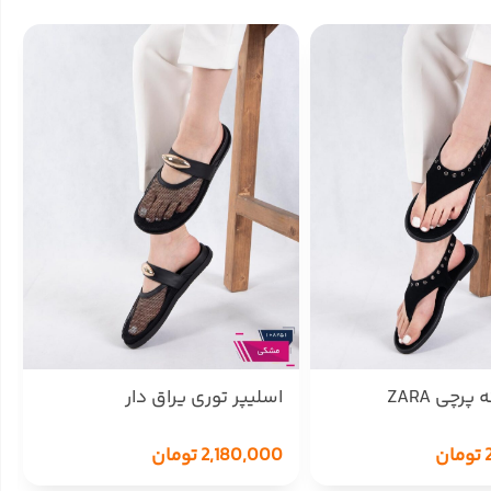
رچی ZARA
اسلیپر توری یراق دار
تومان
2,180,000
تومان