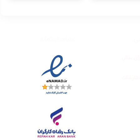
طی
نماد اعتماد
ران نبش
فارشات