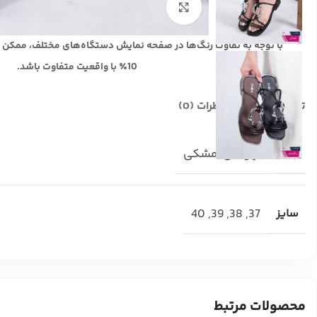
بزرگنمایی تصویر
با توجه به تفاوت رنگ‌ها در صفحه نمایش دستگاه‌های مختلف، ممکن 
10٪ با واقعیت متفاوت باشد.
توضیحات تکمیلی
نظرات (0)
رنگ
قهوه ای
,
مشکی
سایز
37
,
38
,
39
,
40
محصولات مرتبط