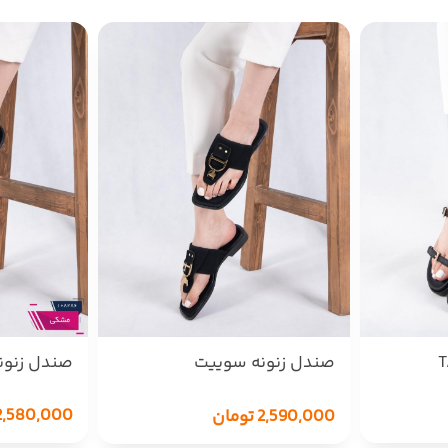
صندل زنونه سوییت
صندل زنونه پ
سگکZARA/D
2,580,000
2,590,000
تومان