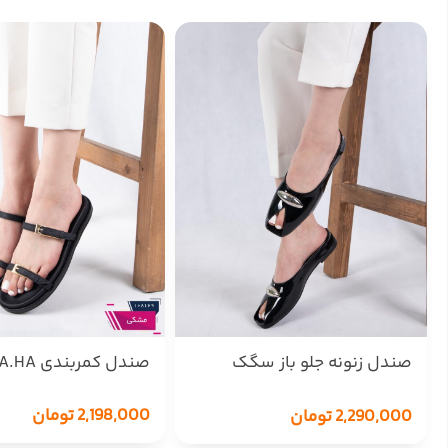
صندل زنونه جلو باز سگک
صندل کمربندی TA.HA
بادومی ZZ
2,198,000
تومان
2,290,000
تومان