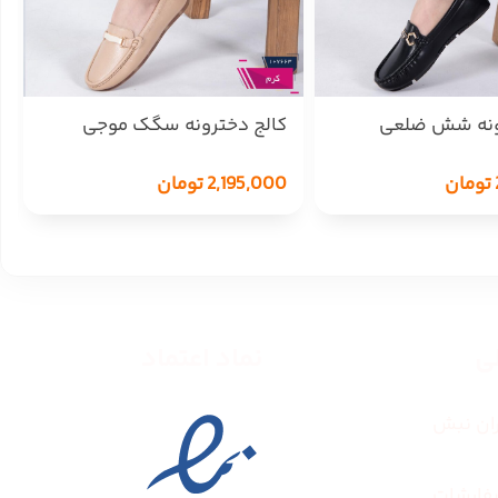
ونه شش ضلعی
کالج دخترونه سگک موجی
ZARA
تومان
2,195,000
تومان
طی
نماد اعتماد
ران نبش
فارشات