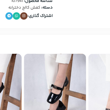
شناسه محصول:
107941
دسته:
کفش کالج دخترانه
اشتراک گذاری: