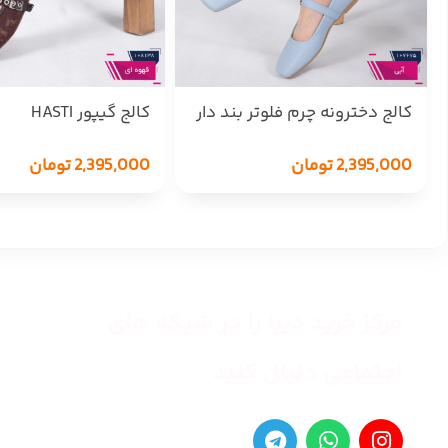
کالج دخترونه چرم فلوتر بند دار
کالج گیپور HASTI
H
2,395,000
تومان
2,395,000
تومان
مرکز خرید دیبا را در شبکه های
اجتماعی دنبال کنید