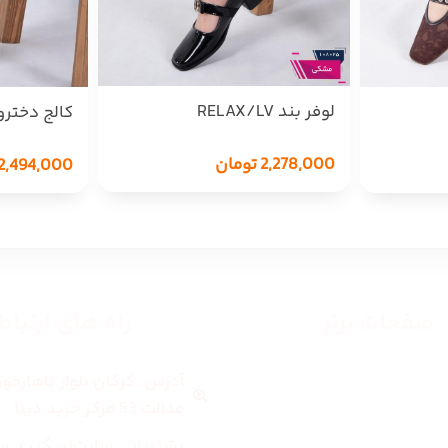
لوفر بند RELAX/LV
کالج دختر
LUXURY
2,278,000
تومان
2,494,000
صفحات برتر
راه های ارتبا
آدرس: گرگان بلوار ناهارخو
صفحه اصلی
عدالت 53 مرکز خرید دیبا
زنانه
پشتیبانی سایت(پیگیری س