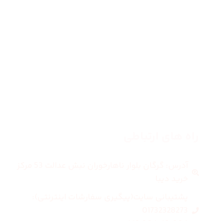
صفحه اصلی
زنانه
مردانه
بلاگ
درباره ما
راه های ارتباطی
آدرس: گرگان بلوار ناهارخوران نبش عدالت 53 مرکز
خرید دیبا
پشتیبانی سایت(پیگیری سفارشات اینترنتی):
01732328273