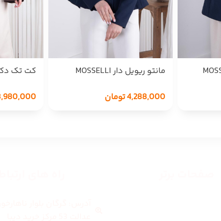
مانتو ریویل دار MOSSELLI
کت تک دکم
MOSSELLI
4,288,000
تومان
3,980,000
صفحات برتر
راه های ارتبا
آدرس: گرگان بلوار ناهارخو
صفحه اصلی
عدالت 53 مرکز خرید دیبا