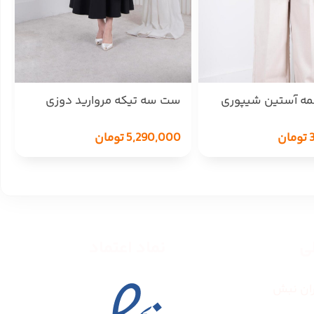
ه آستین شیپوری
ست سه تیکه مروارید دوزی
MALAKE
تومان
5,290,000
تومان
طی
نماد اعتماد
ران نبش