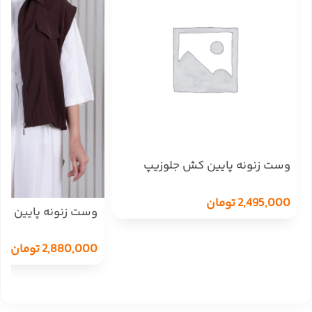
وست زنونه پایین کش جلوزیپ
MANA
2,495,000
تومان
وست زنونه پایین گت &A
2,880,000
تومان