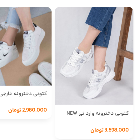
کتونی دخترونه خارجی IKE ON
2,980,000
تومان
کتونی دخترونه وارداتی NEW
BALANCE 530 -2175/12359
3,698,000
تومان