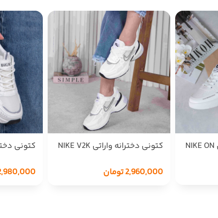
N
کتونی دخترانه واراتی NIKE V2K
کتونی دختر
T/PEL/235
7182
2,960,000
تومان
2,980,000