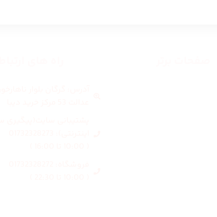
صفحات برتر
راه های ارتبا
آدرس: گرگان بلوار ناهارخو
صفحه اصلی
عدالت 53 مرکز خرید دیبا
زنانه
پشتیبانی سایت(پیگیری س
اینترنتی): 01732328273
مردانه
( 10:00 تا 16:00 )
فروشگاه: 01732328272
بلاگ
( 10:00 تا 22:30 )
درباره ما