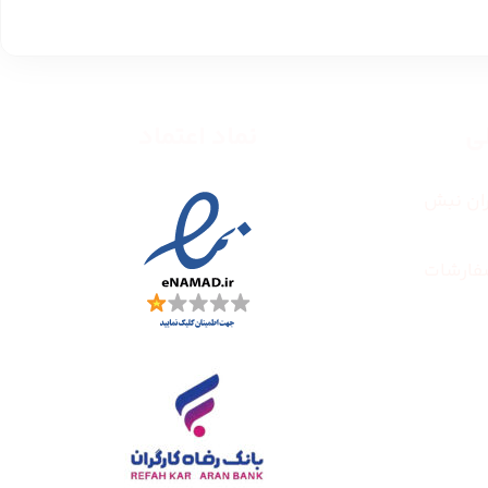
طی
نماد اعتماد
ران نبش
فارشات